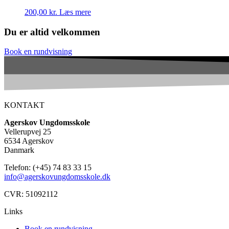
200,00
kr.
Læs mere
Du er altid velkommen
Book en rundvisning
KONTAKT
Agerskov Ungdomsskole
Vellerupvej 25
6534 Agerskov
Danmark
Telefon: (+45) 74 83 33 15
info@agerskovungdomsskole.dk
CVR: 51092112
Links
Book en rundvisning