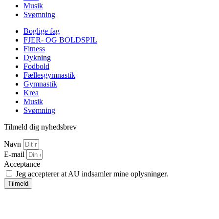
Musik
Svømning
Boglige fag
FJER- OG BOLDSPIL
Fitness
Dykning
Fodbold
Fællesgymnastik
Gymnastik
Krea
Musik
Svømning
Tilmeld dig nyhedsbrev
Navn
E-mail
Acceptance
Jeg accepterer at AU indsamler mine oplysninger.
Tilmeld