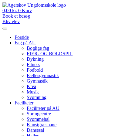
Videre
til
0,00
kr.
0
Kurv
indhold
Book et besøg
Bliv elev
Forside
Fag på AU
Boglige fag
FJER- OG BOLDSPIL
Dykning
Fitness
Fodbold
Fællesgymnastik
Gymnastik
Krea
Musik
Svømning
Faciliteter
Faciliteter på AU
Springcentre
Svømmehal
Kunstgræsbane
Dansesal
Hallen