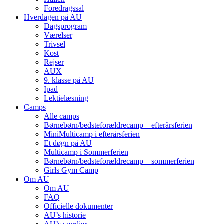
Foredragssal
Hverdagen på AU
Dagsprogram
Værelser
Trivsel
Kost
Rejser
AUX
9. klasse på AU
Ipad
Lektielæsning
Camps
Alle camps
Børnebørn/bedste­forældre­camp – efterårsferien
MiniMulti­camp i efterårsferien
Et døgn på AU
Multi­camp i Sommerferien
Børnebørn/bedste­forældre­camp – sommerferien
Girls Gym Camp
Om AU
Om AU
FAQ
Officielle dokumenter
AU’s historie