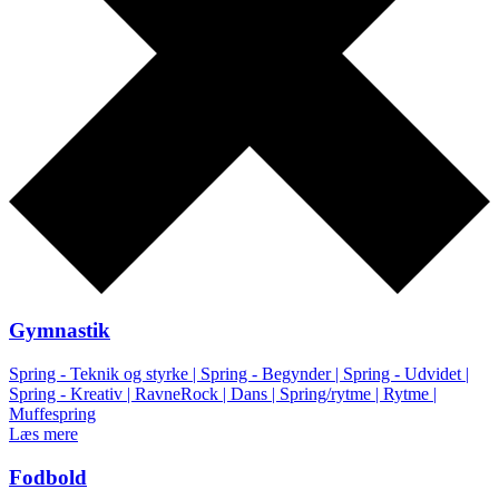
Gymnastik
Spring - Teknik og styrke | Spring - Begynder | Spring - Udvidet |
Spring - Kreativ | RavneRock | Dans | Spring/rytme | Rytme |
Muffespring
Læs mere
Fodbold