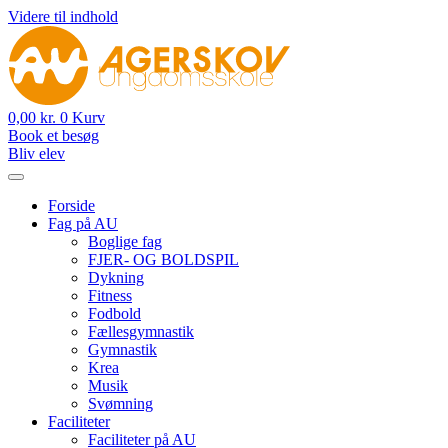
Videre til indhold
0,00
kr.
0
Kurv
Book et besøg
Bliv elev
Forside
Fag på AU
Boglige fag
FJER- OG BOLDSPIL
Dykning
Fitness
Fodbold
Fællesgymnastik
Gymnastik
Krea
Musik
Svømning
Faciliteter
Faciliteter på AU