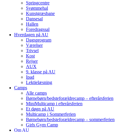
Springcentre
Svømmehal
Kunstgræsbane
Dansesal
Hallen
Foredragssal
Hverdagen på AU
Dagsprogram
Værelser
Trivsel
Kost
Rejser
AUX
9. klasse på AU
Ipad
Lektielæsning
Camps
Alle camps
Børnebørn/bedste­forældre­camp – efterårsferien
MiniMulti­camp i efterårsferien
Et døgn på AU
Multi­camp i Sommerferien
Børnebørn/bedste­forældre­camp – sommerferien
Girls Gym Camp
Om AU