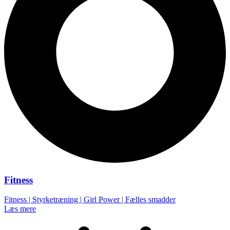
Fitness
Fitness | Styrketræning | Girl Power | Fælles smadder
Læs mere