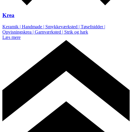
Krea
Keramik | Handmade | Smykkeværksted | Tøsefnidder |
Opvisningskrea | Garnværksted | Strik og hæk
Læs mere