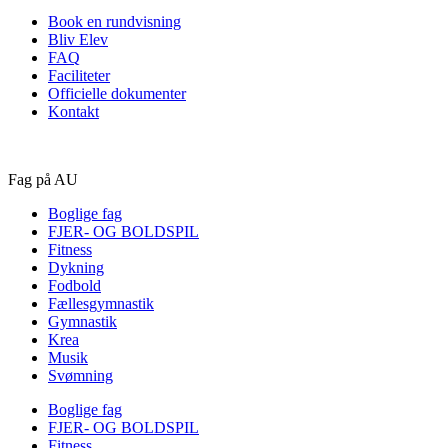
Book en rundvisning
Bliv Elev
FAQ
Faciliteter
Officielle dokumenter
Kontakt
Fag på AU
Boglige fag
FJER- OG BOLDSPIL
Fitness
Dykning
Fodbold
Fællesgymnastik
Gymnastik
Krea
Musik
Svømning
Boglige fag
FJER- OG BOLDSPIL
Fitness