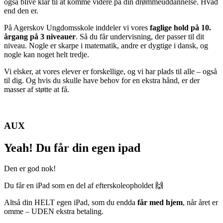
også blive klar til at komme videre på din drømmeuddannelse. Hvad
end den er.
På Agerskov Ungdomsskole inddeler vi vores
faglige hold på 10.
årgang på 3 niveauer
. Så du får undervisning, der passer til dit
niveau.
Nogle er skarpe i matematik, andre er dygtige i dansk, og
nogle kan noget helt tredje.
Vi elsker, at vores elever er forskellige, og vi har plads til alle – også
til dig. Og hvis du skulle have behov for en ekstra hånd, er der
masser af støtte at få.
AUX
Yeah! Du får din egen ipad
Den er god nok!
Du får en iPad som en del af efterskoleopholdet 🙌
Altså din HELT egen iPad, som du endda
får med hjem
, når året er
omme – UDEN ekstra betaling.