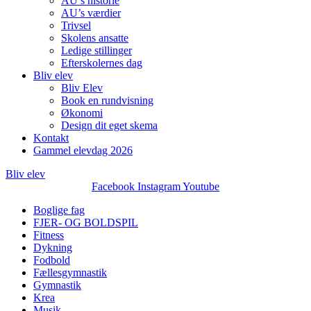
AU’s historie
AU’s værdier
Trivsel
Skolens ansatte
Ledige stillinger
Efterskolernes dag
Bliv elev
Bliv Elev
Book en rundvisning
Økonomi
Design dit eget skema
Kontakt
Gammel elevdag 2026
Bliv elev
Facebook
Instagram
Youtube
Boglige fag
FJER- OG BOLDSPIL
Fitness
Dykning
Fodbold
Fællesgymnastik
Gymnastik
Krea
Musik