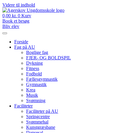
Videre til indhold
0,00
kr.
0
Kurv
Book et besøg
Bliv elev
Forside
Fag på AU
Boglige fag
FJER- OG BOLDSPIL
Dykning
Fitness
Fodbold
Fællesgymnastik
Gymnastik
Krea
Musik
Svømning
Faciliteter
Faciliteter på AU
Springcentre
Svømmehal
Kunstgræsbane
Dansesal