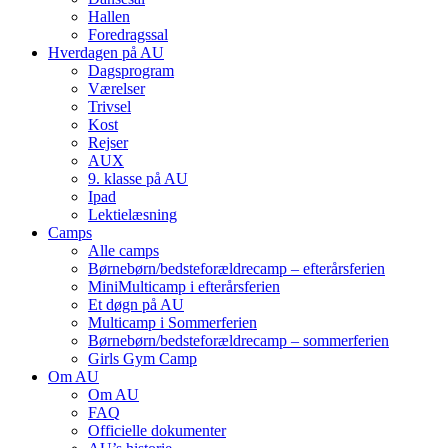
Hallen
Foredragssal
Hverdagen på AU
Dagsprogram
Værelser
Trivsel
Kost
Rejser
AUX
9. klasse på AU
Ipad
Lektielæsning
Camps
Alle camps
Børnebørn/bedste­forældre­camp – efterårsferien
MiniMulti­camp i efterårsferien
Et døgn på AU
Multi­camp i Sommerferien
Børnebørn/bedste­forældre­camp – sommerferien
Girls Gym Camp
Om AU
Om AU
FAQ
Officielle dokumenter