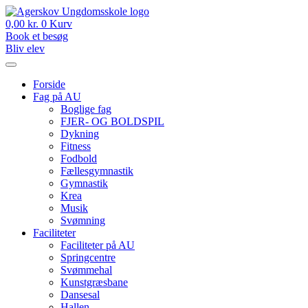
Videre
til
0,00
kr.
0
Kurv
indhold
Book et besøg
Bliv elev
Forside
Fag på AU
Boglige fag
FJER- OG BOLDSPIL
Dykning
Fitness
Fodbold
Fællesgymnastik
Gymnastik
Krea
Musik
Svømning
Faciliteter
Faciliteter på AU
Springcentre
Svømmehal
Kunstgræsbane
Dansesal
Hallen