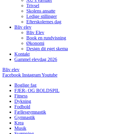
AU’s værdier
Trivsel
Skolens ansatte
Ledige stillinger
Efterskolernes dag
Bliv elev
Bliv Elev
Book en rundvisning
Økonomi
Design dit eget skema
Kontakt
Gammel elevdag 2026
Bliv elev
Facebook
Instagram
Youtube
Boglige fag
FJER- OG BOLDSPIL
Fitness
Dykning
Fodbold
Fællesgymnastik
Gymnastik
Krea
Musik
Svømning