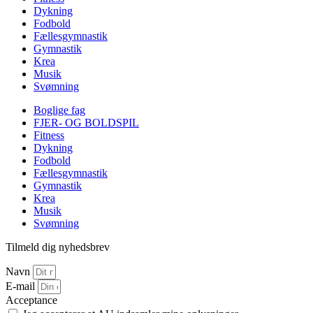
Dykning
Fodbold
Fællesgymnastik
Gymnastik
Krea
Musik
Svømning
Boglige fag
FJER- OG BOLDSPIL
Fitness
Dykning
Fodbold
Fællesgymnastik
Gymnastik
Krea
Musik
Svømning
Tilmeld dig nyhedsbrev
Navn
E-mail
Acceptance