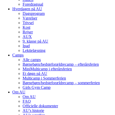
Foredragssal
Hverdagen på AU
Dagsprogram
Værelser
Trivsel
Kost
Rejser
AUX
9. klasse på AU
Ipad
Lektielæsning
Camps
Alle camps
Børnebørn/bedste­forældre­camp – efterårsferien
MiniMulti­camp i efterårsferien
Et døgn på AU
Multi­camp i Sommerferien
Børnebørn/bedste­forældre­camp – sommerferien
Girls Gym Camp
Om AU
Om AU
FAQ
Officielle dokumenter
AU’s historie