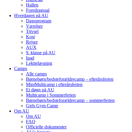
Hallen
Foredragssal
Hverdagen på AU
Dagsprogram
Værelser
Trivsel
Kost
Rejser
AUX
9. klasse på AU
Ipad
Lektielæsning
Camps
Alle camps
Børnebørn/bedste­forældre­camp – efterårsferien
MiniMulti­camp i efterårsferien
Et døgn på AU
Multi­camp i Sommerferien
Børnebørn/bedste­forældre­camp – sommerferien
Girls Gym Camp
Om AU
Om AU
FAQ
Officielle dokumenter