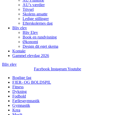
AU’s historie
AU’s værdier
Trivsel
Skolens ansatte
Ledige stillinger
Efterskolernes dag
Bliv elev
Bliv Elev
Book en rundvisning
Økonomi
Design dit eget skema
Kontakt
Gammel elevdag 2026
Bliv elev
Facebook
Instagram
Youtube
Boglige fag
FJER- OG BOLDSPIL
Fitness
Dykning
Fodbold
Fællesgymnastik
Gymnastik
Krea
Musik