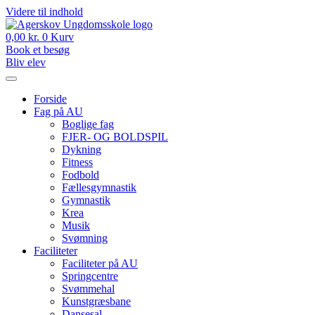
Videre til indhold
0,00
kr.
0
Kurv
Book et besøg
Bliv elev
Forside
Fag på AU
Boglige fag
FJER- OG BOLDSPIL
Dykning
Fitness
Fodbold
Fællesgymnastik
Gymnastik
Krea
Musik
Svømning
Faciliteter
Faciliteter på AU
Springcentre
Svømmehal
Kunstgræsbane
Dansesal