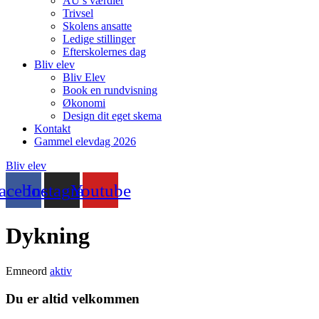
AU’s værdier
Trivsel
Skolens ansatte
Ledige stillinger
Efterskolernes dag
Bliv elev
Bliv Elev
Book en rundvisning
Økonomi
Design dit eget skema
Kontakt
Gammel elevdag 2026
Bliv elev
acebook
Instagram
Youtube
Dykning
Emneord
aktiv
Du er altid velkommen