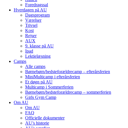
Foredragssal
Hverdagen på AU
Dagsprogram
Værelser
Trivsel
Kost
Rejser
AUX
9. klasse på AU
Ipad
Lektielæsning
Camps
Alle camps
Børnebørn/bedste­forældre­camp – efterårsferien
MiniMulti­camp i efterårsferien
Et døgn på AU
Multi­camp i Sommerferien
Børnebørn/bedste­forældre­camp – sommerferien
Girls Gym Camp
Om AU
Om AU
FAQ
Officielle dokumenter
AU’s historie