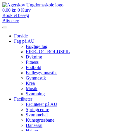
Videre
til
0,00
kr.
0
Kurv
indhold
Book et besøg
Bliv elev
Forside
Fag på AU
Boglige fag
FJER- OG BOLDSPIL
Dykning
Fitness
Fodbold
Fællesgymnastik
Gymnastik
Krea
Musik
Svømning
Faciliteter
Faciliteter på AU
Springcentre
Svømmehal
Kunstgræsbane
Dansesal
Hallen