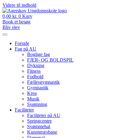
Videre til indhold
0,00
kr.
0
Kurv
Book et besøg
Bliv elev
Forside
Fag på AU
Boglige fag
FJER- OG BOLDSPIL
Dykning
Fitness
Fodbold
Fællesgymnastik
Gymnastik
Krea
Musik
Svømning
Faciliteter
Faciliteter på AU
Springcentre
Svømmehal
Kunstgræsbane
Dansesal