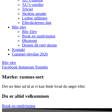
AU’s historie
AU’s værdier
Trivsel
Skolens ansatte
Ledige stillinger
Efterskolernes dag
Bliv elev
Bliv Elev
Book en rundvisning
Økonomi
Design dit eget skema
Kontakt
Gammel elevdag 2026
Bliv elev
Facebook
Instagram
Youtube
Mærke: rasmus-sort
Det ser ikke ud til at vi kan finde hvad du søger efter.
Du er altid velkommen
Book en rundvisning