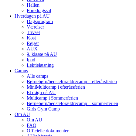
Hallen
Foredragssal
Hverdagen på AU
Dagsprogram
Værelser
Trivsel
Kost
Rejser
AUX
9. klasse på AU
Ipad
Lektielæsning
Camps
Alle camps
Børnebørn/bedste­forældre­camp – efterårsferien
MiniMulti­camp i efterårsferien
Et døgn på AU
Multi­camp i Sommerferien
Børnebørn/bedste­forældre­camp – sommerferien
Girls Gym Camp
Om AU
Om AU
FAQ
Officielle dokumenter