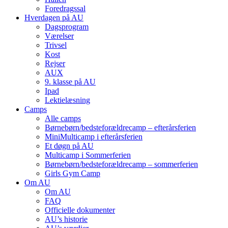
Foredragssal
Hverdagen på AU
Dagsprogram
Værelser
Trivsel
Kost
Rejser
AUX
9. klasse på AU
Ipad
Lektielæsning
Camps
Alle camps
Børnebørn/bedste­forældre­camp – efterårsferien
MiniMulti­camp i efterårsferien
Et døgn på AU
Multi­camp i Sommerferien
Børnebørn/bedste­forældre­camp – sommerferien
Girls Gym Camp
Om AU
Om AU
FAQ
Officielle dokumenter
AU’s historie