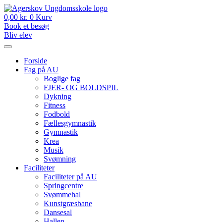
Videre
til
0,00
kr.
0
Kurv
indhold
Book et besøg
Bliv elev
Forside
Fag på AU
Boglige fag
FJER- OG BOLDSPIL
Dykning
Fitness
Fodbold
Fællesgymnastik
Gymnastik
Krea
Musik
Svømning
Faciliteter
Faciliteter på AU
Springcentre
Svømmehal
Kunstgræsbane
Dansesal
Hallen