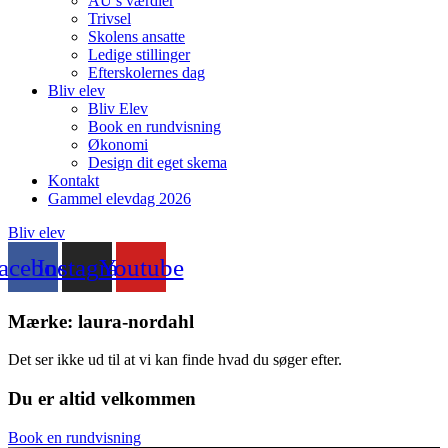
AU’s værdier
Trivsel
Skolens ansatte
Ledige stillinger
Efterskolernes dag
Bliv elev
Bliv Elev
Book en rundvisning
Økonomi
Design dit eget skema
Kontakt
Gammel elevdag 2026
Bliv elev
acebook
Instagram
Youtube
Mærke: laura-nordahl
Det ser ikke ud til at vi kan finde hvad du søger efter.
Du er altid velkommen
Book en rundvisning