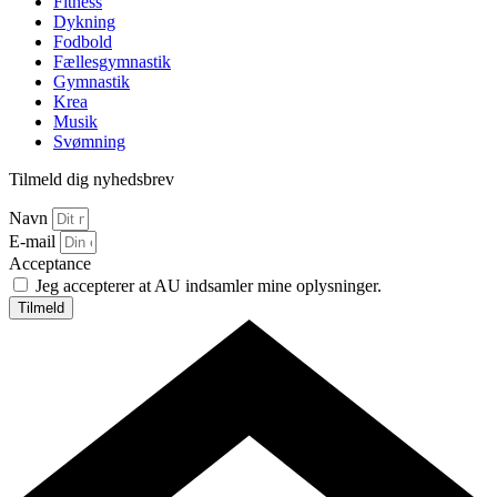
Fitness
Dykning
Fodbold
Fællesgymnastik
Gymnastik
Krea
Musik
Svømning
Tilmeld dig nyhedsbrev
Navn
E-mail
Acceptance
Jeg accepterer at AU indsamler mine oplysninger.
Tilmeld