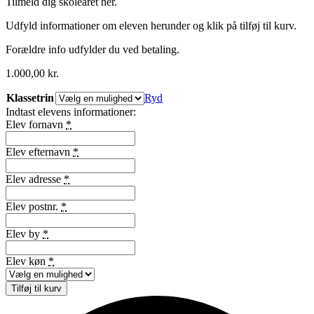
Tilmeld dig skoleåret her.
Udfyld informationer om eleven herunder og klik på tilføj til kurv.
Forældre info udfylder du ved betaling.
1.000,00
kr.
Klassetrin
Ryd
Indtast elevens informationer:
Elev fornavn
*
Elev efternavn
*
Elev adresse
*
Elev postnr.
*
Elev by
*
Elev køn
*
Skoleår
Tilføj til kurv
28/29
antal