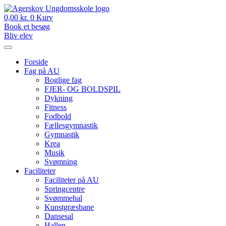
Videre
til
0,00
kr.
0
Kurv
indhold
Book et besøg
Bliv elev
Forside
Fag på AU
Boglige fag
FJER- OG BOLDSPIL
Dykning
Fitness
Fodbold
Fællesgymnastik
Gymnastik
Krea
Musik
Svømning
Faciliteter
Faciliteter på AU
Springcentre
Svømmehal
Kunstgræsbane
Dansesal
Hallen