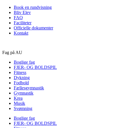
Book en rundvisning
Bliv Elev
FAQ
Faciliteter
Officielle dokumenter
Kontakt
Fag på AU
Boglige fag
FJER- OG BOLDSPIL
Fitness
Dykning
Fodbold
Fællesgymnastik
Gymnastik
Krea
Musik
Svømning
Boglige fag
FJER- OG BOLDSPIL