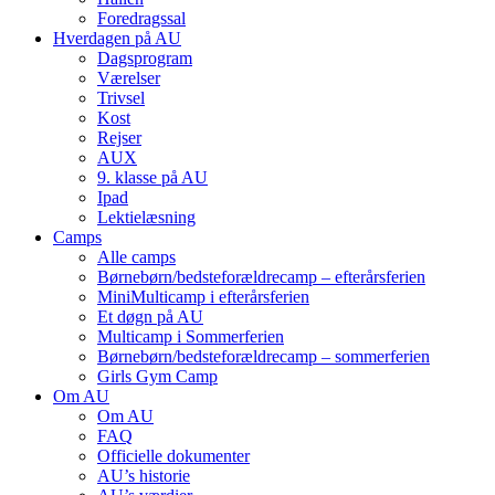
Foredragssal
Hverdagen på AU
Dagsprogram
Værelser
Trivsel
Kost
Rejser
AUX
9. klasse på AU
Ipad
Lektielæsning
Camps
Alle camps
Børnebørn/bedste­forældre­camp – efterårsferien
MiniMulti­camp i efterårsferien
Et døgn på AU
Multi­camp i Sommerferien
Børnebørn/bedste­forældre­camp – sommerferien
Girls Gym Camp
Om AU
Om AU
FAQ
Officielle dokumenter
AU’s historie