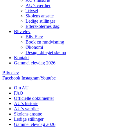
AU’s historie
AU’s værdier
Trivsel
Skolens ansatte
Ledige stillinger
Efterskolernes dag
Bliv elev
Bliv Elev
Book en rundvisning
Økonomi
Design dit eget skema
Kontakt
Gammel elevdag 2026
Bliv elev
Facebook
Instagram
Youtube
Om AU
FAQ
Officielle dokumenter
AU’s historie
AU’s værdier
Skolens ansatte
Ledige stillinger
Gammel elevdag 2026