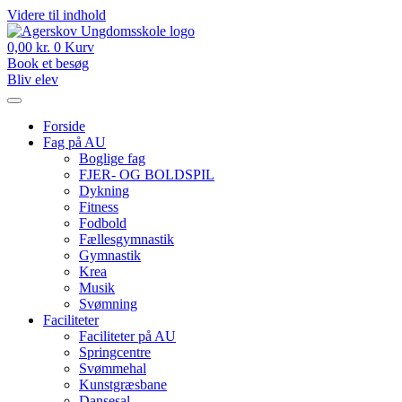
Videre til indhold
0,00
kr.
0
Kurv
Book et besøg
Bliv elev
Forside
Fag på AU
Boglige fag
FJER- OG BOLDSPIL
Dykning
Fitness
Fodbold
Fællesgymnastik
Gymnastik
Krea
Musik
Svømning
Faciliteter
Faciliteter på AU
Springcentre
Svømmehal
Kunstgræsbane
Dansesal