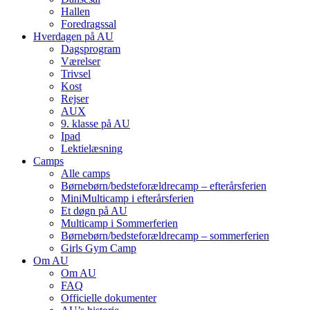
Hallen
Foredragssal
Hverdagen på AU
Dagsprogram
Værelser
Trivsel
Kost
Rejser
AUX
9. klasse på AU
Ipad
Lektielæsning
Camps
Alle camps
Børnebørn/bedste­forældre­camp – efterårsferien
MiniMulti­camp i efterårsferien
Et døgn på AU
Multi­camp i Sommerferien
Børnebørn/bedste­forældre­camp – sommerferien
Girls Gym Camp
Om AU
Om AU
FAQ
Officielle dokumenter